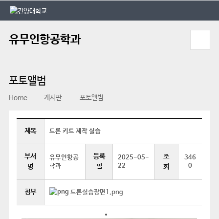
본문 바로가기
대메뉴 바로가기
유무인항공학과
포토앨범
Home
게시판
포토앨범
제목
드론 키트 제작 실습
부서
등록
조
유무인항공
2025-05-
346
학과
22
0
명
일
회
첨부
드론실습장면1.png