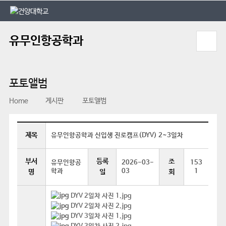
본문 바로가기
대메뉴 바로가기
유무인항공학과
포토앨범
Home
게시판
포토앨범
제목
유무인항공학과 신입생 진로캠프(DYV) 2~3일차
부서
등록
조
유무인항공
2026-03-
153
학과
03
1
명
일
회
DYV 2일차 사진 1.jpg
DYV 2일차 사진 2.jpg
DYV 3일차 사진 1.jpg