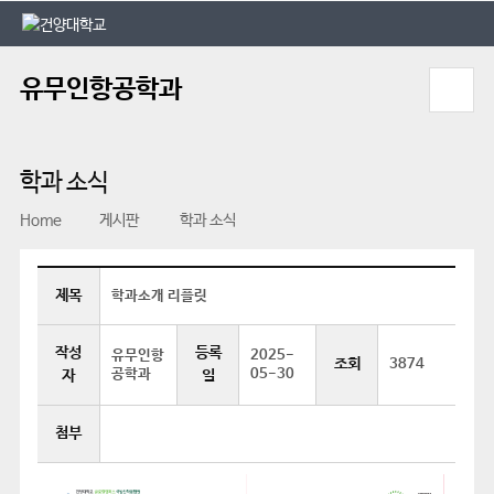
본문 바로가기
대메뉴 바로가기
유무인항공학과
학과 소식
Home
게시판
학과 소식
제목
학과소개 리플릿
작성
등록
유무인항
2025-
조회
3874
공학과
05-30
자
일
첨부