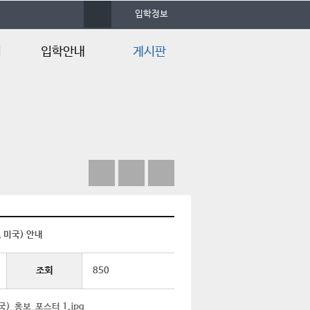
사
입학정보
이
트
맵
업
입학안내
게시판
증
입학안내
학과 소식
입학Q&A
포토앨범
자료실
언론속의 건양
, 미국) 안내
조회
850
국)_홍보_포스터 1.jpg