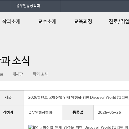
유무인항공학과
학과소개
교수소개
교육과정
진로/취
설치 목적
교수소개
교육과정
진로 및 자격
학과개요
수업계획서
취업정보
과 소식
학과 행사일정
찾아오시는 길
me
게시판
학과 소식
제목
2026학년도 국방산업 인재 양성을 위한 Discover World(필리핀
작성자
등록일
유무인항공학과
2026-05-26
국방산업_인재_양성을_위한_Discover_World(필리핀,미