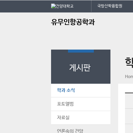
본문 바로가기
대메뉴 바로가기
국방산학융합원
주
유무인항공학과
메
뉴
학
게시판
페이스북
인스타그램
print
Ho
학과 소식
포토앨범
자료실
언론속의 건양