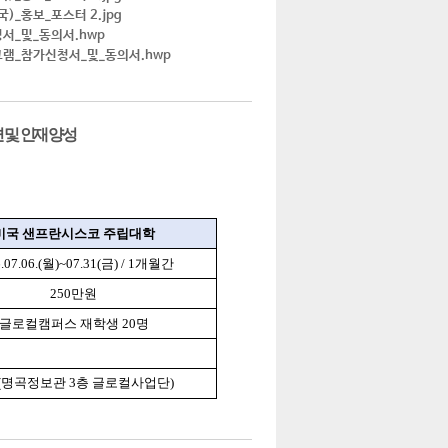
국)_홍보_포스터 2.jpg
서_및_동의서.hwp
램_참가신청서_및_동의서.hwp
 및 인재 양성
미국 샌프란시스코 주립대학
6.07.06.(월)~07.31(금) / 1개월간
250만원
글로컬캠퍼스 재학생 20명
출(명곡정보관 3층 글로컬사업단)