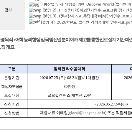
국방산업_인재_양성을_위한_Discover_World(필리핀,미
첨부
[붙임_2]_(라쉬움대학)해외단기연수_프로그램_참가신청
[붙임_3]_(샌프란시스코_주립대학)해외단기연수_프로그
[붙임_4]_2026학년도_필리핀_라쉬움대학_연수자료.pdf
영목적 :
어학 능력 향상 및 국방산업 분야 이해 제고를 통한 진로 설계 기반 마련
모집개요
구분
필리핀 라쉬움대학
운영기간
2026.07.25.(토)~08.21(금) / 1개월간
202
학생자부담금
80만원
모집대상
글로컬캠퍼스 재학생 20명
신청기간
~ 2026.05.27.(수)까지
제출서류 이메일(
glocal@konyang.ac.kr
) 또는 직접제
신청방법