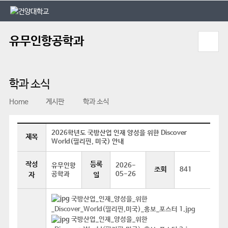
본문 바로가기
대메뉴 바로가기
유무인항공학과
학과 소식
Home
게시판
학과 소식
2026학년도 국방산업 인재 양성을 위한 Discover
제목
World(필리핀, 미국) 안내
작성
등록
유무인항
2026-
조회
841
공학과
05-26
자
일
국방산업_인재_양성을_위한
_Discover_World(필리핀,미국)_홍보_포스터 1.jpg
국방산업_인재_양성을_위한