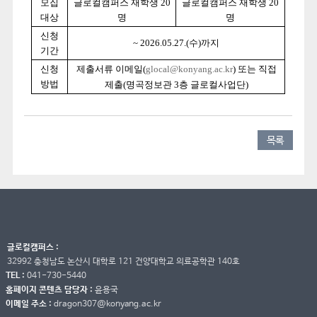
모집
글로컬캠퍼스 재학생 20
글로컬캠퍼스 재학생 20
대상
명
명
신청
~ 2026.05.27.(수)까지
기간
신청
제출서류 이메일(
glocal@konyang.ac.kr
) 또는 직접
방법
제출(명곡정보관 3층 글로컬사업단)
목록
글로컬캠퍼스 :
32992 충청남도 논산시 대학로 121 건양대학교 의료공학관 140호
TEL :
041-730-5440
홈페이지 콘텐츠 담당자 :
윤용국
이메일 주소 :
dragon307@konyang.ac.kr