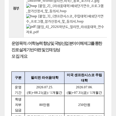
_Discover_World(필리핀,미국)_홍보_포스터 2.jpg
[붙임_2]_(라쉬움대학)해외단기연수_프로그램
첨부
_참가신청서_및_동의서.hwp
[붙임_3]_(샌프란시스코_주립대학)해외단기연
수_프로그램_참가신청서_및_동의서.hwp
[붙임_4]_2026학년도_필리핀_라쉬움대학_연수
자료.pdf
운영목적 :
어학 능력 향상 및 국방산업 분야 이해 제고를 통한
진로 설계 기반 마련 및 인재 양성
모집개요
미국 샌프란시스코 주립
구분
필리핀 라쉬움대학
대학
운영
2026.07.25.
2026.07.06.
기간
(토)~08.21(금) / 1개월간
(월)~07.31(금) / 1개월간
학생
자부
80만원
250만원
담금