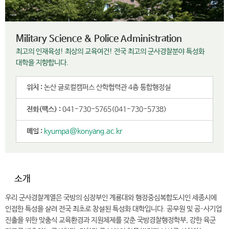
Military Science & Police Administration
최고의 인재육성! 최상의 교육여건! 전국 최고의 군사경찰분야 특성화
대학을 지향합니다.
위치 :
논산 글로컬캠퍼스 산학협력관 4층 통합행정실
전화(팩스) :
041-730-5765(041-730-5738)
메일 :
kyumpa@konyang.ac.kr
소개
우리 군사경찰계열은 국방의 심장부인 계룡대와 행정중심복합도시인 세종시에
인접한 특성을 살려 전국 최초로 창설된 특성화 대학입니다. 공무원 및 공·사기업
진출을 위한 맞춤식 교육환경과 지원체제를 갖춘 국방경찰행정학부, 강한 육군