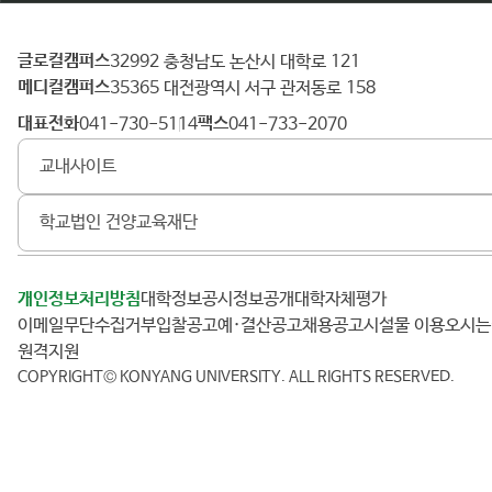
글로컬캠퍼스
건
32992 충청남도 논산시 대학로 121
메디컬캠퍼스
양
35365 대전광역시 서구 관저동로 158
대
대표전화
팩스
041-730-5114
041-733-2070
학
교내사이트
교
학교법인 건양교육재단
개인정보처리방침
대학정보공시
정보공개
대학자체평가
이메일무단수집거부
입찰공고
예·결산공고
채용공고
시설물 이용
오시
원격지원
COPYRIGHT© KONYANG UNIVERSITY.
ALL RIGHTS RESERVED.