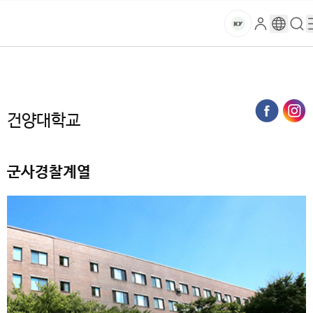
본문 바로가기
대메뉴 바로가기
하위메뉴 바로가기
스
로
구
검
건
마
그
글
색
홈
트
처음으로
대학
인
번
페
양
키
역
이
지
대
건양대학교
메
뉴
학
경
로
군사경찰계열
교