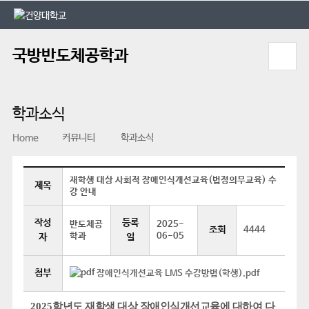
본문 바로가기
대메뉴 바로가기
국방반도체공학과
학과소식
Home
커뮤니티
학과소식
재학생 대상 사회적 장애인식개선교육(법정의무교육) 수
제목
강 안내
작성
등록
반도체공
2025-
조회
4444
학과
06-05
자
일
첨부
장애인식개선교육 LMS 수강방법(학생).pdf
2025
학년도 재학생 대상 장애인식개선교육에 대하여 다