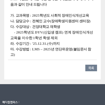
음과 같이 안내 드립니다
가
.
교과목명
: 2025
학년도 사회적 장애인식개선교육
나
.
담당교수
:
전혜인 교수
(
장애학생지원센터 센터장
)
다
.
수강대상
:
건양대학교 재학생
-
2025
학년도
DYV(
신입생 캠프
)
연계
장애인식개선
교육을
이수한
1
학년 학생 제외
라
.
수강기간
: '25.12.31.(
수
)
까지
마
.
수강방법
: LMS
–
2025
년 연단위운영
(
붙임문서 참
고
)
목록
메디컬캠퍼스 :