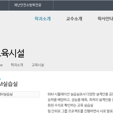
재난안전소방학전공
학과소개
교수소개
학사안
학과소개
교수소개
학사일정
교육시설
교육과정
교육시설
전공자격증
강의자료실
오시는길
졸업인증
me
학과소개
교육시설
IM실습실
BIM 시뮬레이션 실습실로서 다양한 설계안을 
능력을 배양하고, 성능을 예측, 최적의 설계안을
화된 수치로 확인하는 교육 실습실
팀 단위로 그룹 프로젝트를 진행하면서 서로 발표