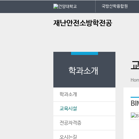
본문 바로가기
대메뉴 바로가기
국방산학융합원
주
재난안전소방학전공
메
뉴
학과소개
페이스북
인스타그램
print
Ho
학과소개
B
교육시설
전공자격증
오시는길