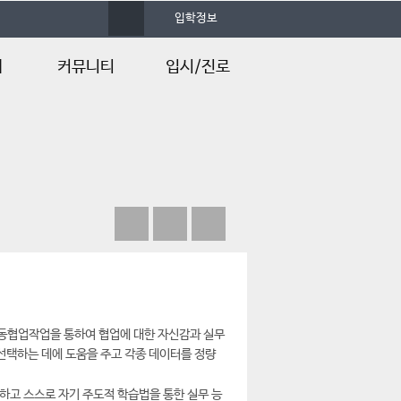
사
입학정보
이
트
맵
내
커뮤니티
입시/진로
공지사항
공무원 채용
학과소식
예약기업
행사갤러리
졸업후진로
자유게시판
입시정보
언론속의 건양
Q&A
공동협업작업을 통하여 협업에 대한 자신감과 실무
 선택하는 데에 도움을 주고 각종 데이터를 정량
하고 스스로 자기 주도적 학습법을 통한 실무 능