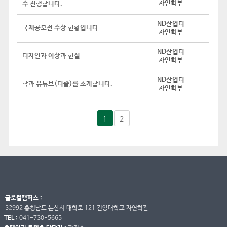
자인학부
수 진행합니다.
ND산업디
국제공모전 수상 현황입니다
자인학부
ND산업디
디자인과 이상과 현실
자인학부
ND산업디
학과 유튜브(디즐)를 소개합니다.
자인학부
1
2
글로컬캠퍼스 :
32992 충청남도 논산시 대학로 121 건양대학교 자연학관
TEL :
041-730-5665