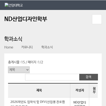
본문 바로가기
대메뉴 바로가기
ND산업디자인학부
학과소식
Home
커뮤니티
학과소식
총게시물 :
15
페이지 :
1/2
/
첨
제목
작성자
부
2026학년도 입학식 및 DYV(신입생 진로캠
ND산업디