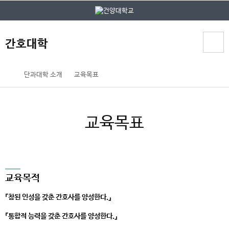
본문 바로가기
대메뉴 바로가기
간호대학
홈
단과대학 소개
교육목표
페
이
지
교육목표
메
뉴
경
로
교육목적
『참된 인성을 갖춘 간호사를 양성한다.』
『
통합적 능력을 갖춘 간호사를 양성한다.
』