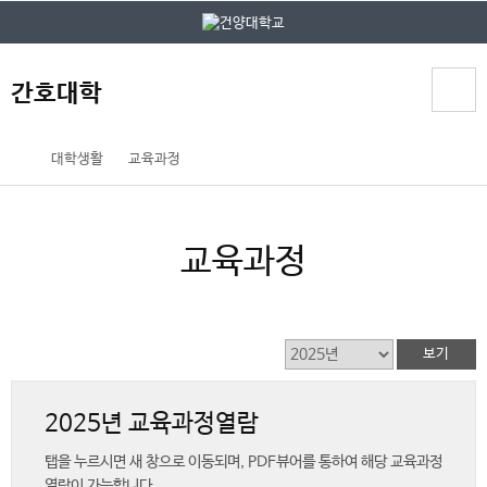
본문 바로가기
대메뉴 바로가기
간호대학
홈
대학생활
교육과정
페
이
지
교육과정
메
뉴
경
로
2025년 교육과정열람
탭을 누르시면 새 창으로 이동되며, PDF뷰어를 통하여 해당 교육과정
열람이 가능합니다.