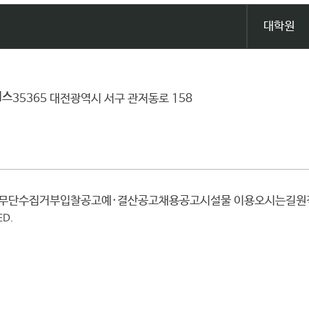
대학원
퍼스
35365 대전광역시 서구 관저동로 158
일무단수집거부
입찰공고
예·결산공고
채용공고
시설물 이용
오시는길
ED.