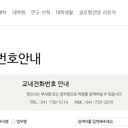
대학
대학원
연구·산학
대학생활
글로벌건양·라운지
학소개
캠퍼스안내
전화번호안내
번호안내
교내전화번호 안내
찾으시는 부서명 또는 업무명으로 직원을 검색하실 수 있습니다.
TEL.
: 041-730-5114
FAX.
: 041-733-2070
부서명
업무명
검색어를 입력해주세요.