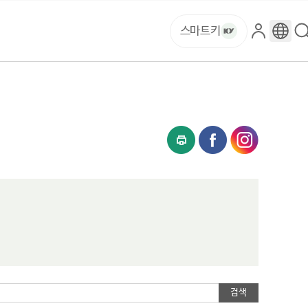
스마트키
로
구
그
글
인
번
역