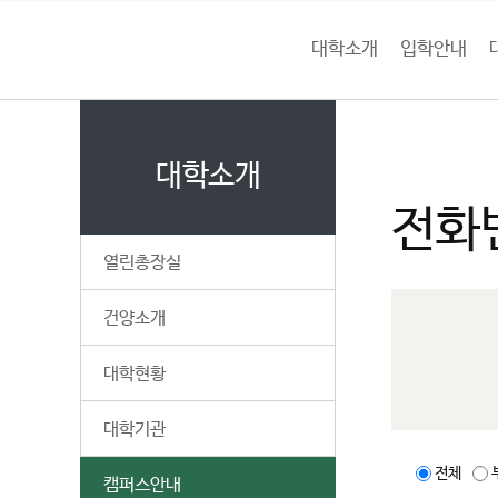
본문 바로가기
대메뉴 바로가기
하위메뉴 바로가기
대학소개
입학안내
건
홈
양
처음으로
대
페
이
대학소개
대
지
전화
메
학
뉴
열린총장실
경
교
로
건양소개
대학현황
대학기관
전체
캠퍼스안내