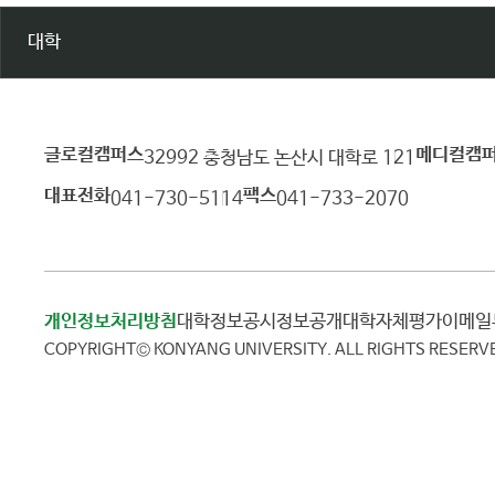
대학
글로컬캠퍼스
메디컬캠
건
32992 충청남도 논산시 대학로 121
양
대표전화
팩스
041-730-5114
041-733-2070
대
학
교
개인정보처리방침
대학정보공시
정보공개
대학자체평가
이메
COPYRIGHT© KONYANG UNIVERSITY.
ALL RIGHTS RESERV