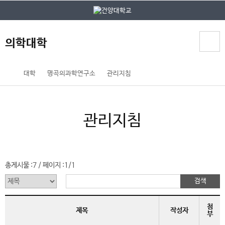
본문 바로가기
대메뉴 바로가기
의학대학
홈
대학
명곡의과학연구소
관리지침
페
이
지
관리지침
메
뉴
경
로
총게시물 :
7
페이지 :
1/1
/
첨
제목
작성자
부