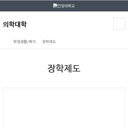
본문 바로가기
대메뉴 바로가기
의학대학
홈
학생생활/복지
장학제도
페
이
지
장학제도
메
뉴
경
로