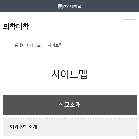
본문 바로가기
대메뉴 바로가기
의학대학
홈
홈페이지가이드
사이트맵
페
이
지
사이트맵
메
뉴
경
로
학교소개
의과대학 소개