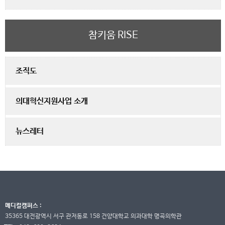
참키움 RISE
조직도
의대혁신지원사업 소개
뉴스레터
메디컬캠퍼스 :
35365 대전광역시 서구 관저동로 158 건양대학교 의과대학 명곡의학관