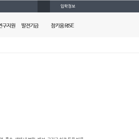
사
입학정보
이
트
맵
연구지원
발전기금
참키움 RISE
건양의대 발전기금
조직도
프로그램
기부자 예우
의대혁신지원사업 소개
명예의 전당
뉴스레터