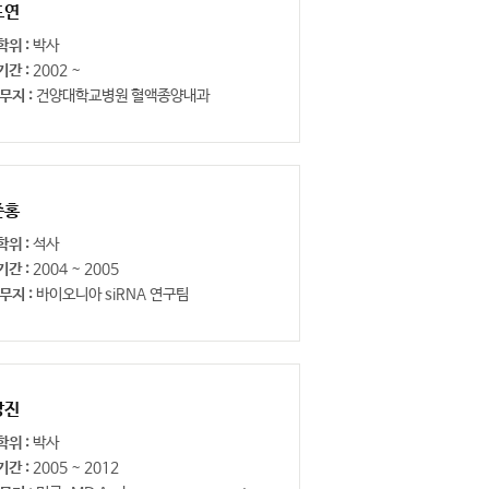
도연
학위 :
박사
기간 :
2002 ~
무지 :
건양대학교병원 혈액종양내과
준홍
학위 :
석사
기간 :
2004 ~ 2005
무지 :
바이오니아 siRNA 연구팀
강진
학위 :
박사
기간 :
2005 ~ 2012