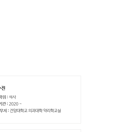
수진
학위 :
석사
기간 :
2020 ~
무지 :
건양대학교 의과대학 약리학교실