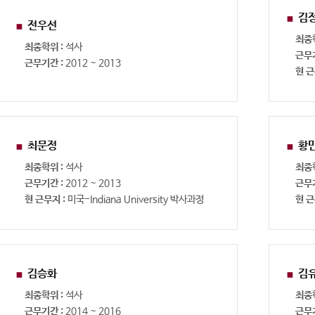
김
전우선
최종
최종학위 :
석사
근무
근무기간 :
2012 ~ 2013
현 근
최문정
황
최종학위 :
석사
최종
근무기간 :
2012 ~ 2013
근무
현 근무지 :
미국-Indiana University 박사과정
현 근
김승화
김
최종학위 :
석사
최종
근무기간 :
2014 ~ 2016
근무