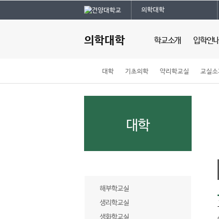
본문 바로가기
대메뉴 바로가기
의학대학
주
메
의학대학
학교소개
입학안
뉴
홈
대학
기초의학
약리학교실
교실소
의과대학 소개
대학입학안
페
조직안내
진로체험
이
캠퍼스안내
지
의과대학 UI
메
대학
뉴
경
로
기초의학
해부학교실
생리학교실
생화학교실