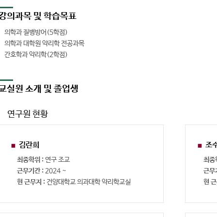
강의과목 및 학습목표
의학과 질병방어(5학점)
의학과 대학원 약리학 전공과목
간호학과 약리학(2학점)
교실원 소개 및 졸업생
연구원 현황
김란희
조
최종학위 :
연구 조교
최종
근무기간 :
2024 ~
근무
현 근무지 :
건양대학교 의과대학 약리학교실
현 근