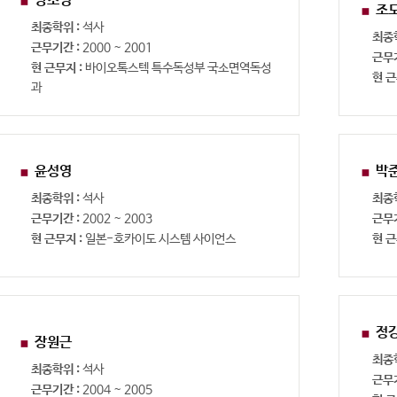
양소영
조
최종학위 :
석사
최종
근무기간 :
2000 ~ 2001
근무
현 근무지 :
바이오톡스텍 특수독성부 국소면역독성
현 근
과
윤성영
박
최종학위 :
석사
최종
근무기간 :
2002 ~ 2003
근무
현 근무지 :
일본-호카이도 시스템 사이언스
현 근
정
장원근
최종
최종학위 :
석사
근무
근무기간 :
2004 ~ 2005