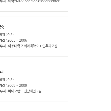
무지 :
미국-MD Anderson cancer center
정숙
학위 :
석사
기간 :
2005 ~ 2006
무지 :
아주대학교 의과대학 이비인후과교실
주희
학위 :
석사
기간 :
2008 ~ 2009
무지 :
바이오랜드 진단제연구팀