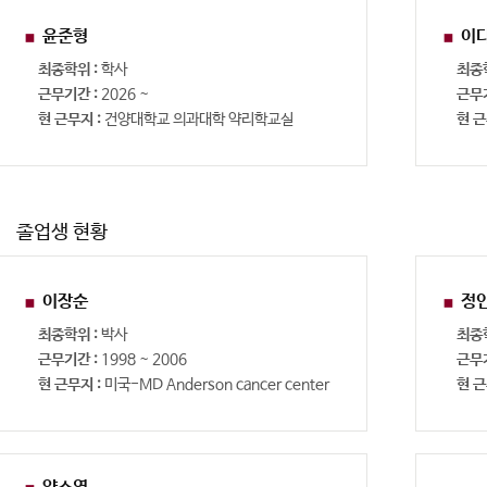
윤준형
이
최종학위 :
학사
최종
근무기간 :
2026 ~
근무
현 근무지 :
건양대학교 의과대학 약리학교실
현 근
졸업생 현황
이장순
정
최종학위 :
박사
최종
근무기간 :
1998 ~ 2006
근무
현 근무지 :
미국-MD Anderson cancer center
현 근