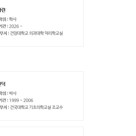
다련
학위 :
학사
기간 :
2026 ~
무지 :
건양대학교 의과대학 약리학교실
인덕
학위 :
박사
기간 :
1999 ~ 2006
무지 :
건국대학교 기초의학교실 조교수