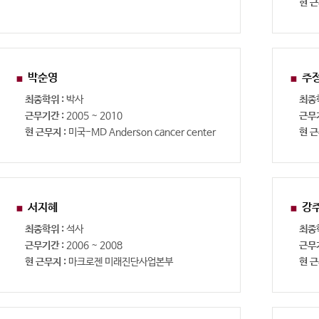
현 근
박순영
주
최종학위 :
박사
최종
근무기간 :
2005 ~ 2010
근무
현 근무지 :
미국-MD Anderson cancer center
현 근
서지혜
강
최종학위 :
석사
최종
근무기간 :
2006 ~ 2008
근무
현 근무지 :
마크로젠 미래진단사업본부
현 근