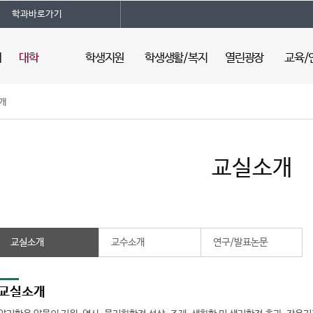
학과바로가기
내
대학
학생지원
학생생활/복지
열린광장
교육/
개
내
기초의학
학생행복센터
학생가이드북
공지사항
의학교육
임상의학
학생상담
장학제도
의대소식
교수개발
인문사회의학
부당행위신고
의료지원
뉴스레터
연구지원
명곡의과학연구소
학생소명제도
기숙사(인성관)
질문하기
학술정보
교실소개
시뮬레이션센터
도서관
언론속의 건양
학사일정
학생자치활동
교육과정
학술·연구 활동
학칙/규정
교실소개
교수소개
연구/발표논문
교실소개