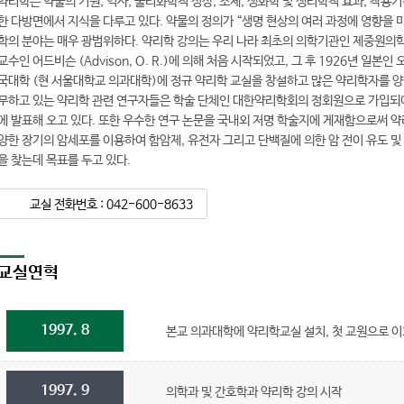
약리학은 약물의 기원, 역사, 물리화학적 성상, 조제, 생화학 및 생리학적 효과, 작용기전
한 다방면에서 지식을 다루고 있다. 약물의 정의가 “생명 현상의 여러 과정에 영향을 
학의 분야는 매우 광범위하다. 약리학 강의는 우리 나라 최초의 의학기관인 제중원의
교수인 어드비슨 (Advison, O. R.)에 의해 처음 시작되었고, 그 후 1926년 일
국대학 (현 서울대학교 의과대학)에 정규 약리학 교실을 창설하고 많은 약리학자를 양
무하고 있는 약리학 관련 연구자들은 학술 단체인 대한약리학회의 정회원으로 가입되어
에 발표해 오고 있다. 또한 우수한 연구 논문을 국내외 저명 학술지에 게재함으로써 약
양한 장기의 암세포를 이용하여 함암제, 유전자 그리고 단백질에 의한 암 전이 유도 및
을 찾는데 목표를 두고 있다.
교실 전화번호 : 042-600-8633
교실연혁
1997. 8
본교 의과대학에 약리학교실 설치, 첫 교원으로 이
1997. 9
의학과 및 간호학과 약리학 강의 시작