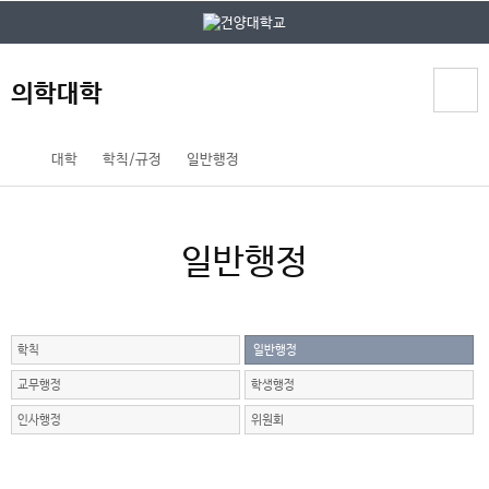
본문 바로가기
대메뉴 바로가기
의학대학
홈
대학
학칙/규정
일반행정
페
이
지
일반행정
메
뉴
경
로
학칙
일반행정
교무행정
학생행정
인사행정
위원회