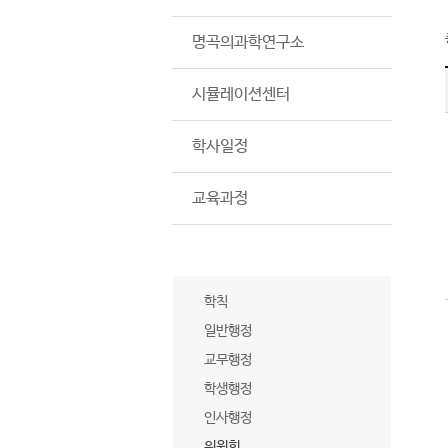
명곡의과학연구소
시뮬레이션센터
학사일정
교육과정
학칙/규정
학칙
일반행정
교무행정
학생행정
인사행정
위원회