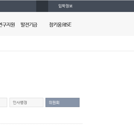
사
입학정보
이
트
맵
연구지원
발전기금
참키움 RISE
건양의대 발전기금
조직도
프로그램
기부자 예우
의대혁신지원사업 소개
명예의 전당
뉴스레터
인사행정
위원회