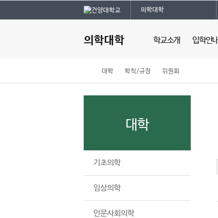
본문 바로가기
대메뉴 바로가기
건
의학대학
주
메
의학대학
학교소개
입학안
뉴
홈
대학
학칙/규정
위원회
의과대학 소개
대학입학안
페
조직안내
진로체험
이
캠퍼스안내
지
의과대학 UI
메
대학
뉴
경
로
기초의학
임상의학
인문사회의학