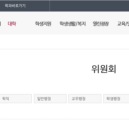
학과바로가기
내
대학
학생지원
학생생활/복지
열린광장
교육/
내
기초의학
학생행복센터
학생가이드북
공지사항
의학교육
임상의학
학생상담
장학제도
의대소식
교수개발
인문사회의학
부당행위신고
의료지원
뉴스레터
연구지원
명곡의과학연구소
학생소명제도
기숙사(인성관)
질문하기
학술정보
위원회
시뮬레이션센터
도서관
언론속의 건양
학사일정
학생자치활동
교육과정
학술·연구 활동
학칙/규정
학칙
일반행정
교무행정
학생행정