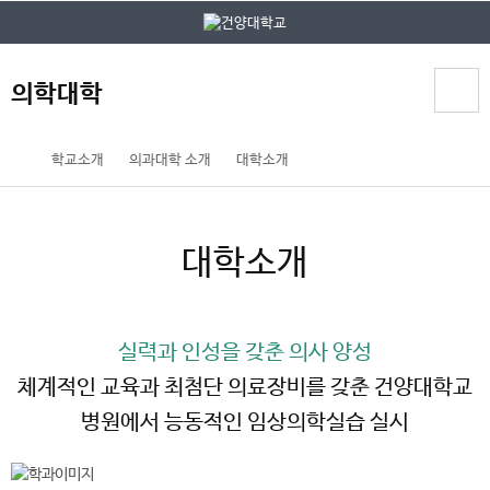
본문 바로가기
대메뉴 바로가기
의학대학
홈
학교소개
의과대학 소개
대학소개
페
이
지
대학소개
메
뉴
경
로
실력과 인성을 갖춘 의사 양성
체계적인 교육과 최첨단 의료장비를 갖춘 건양대학교
병원에서 능동적인 임상의학실습 실시