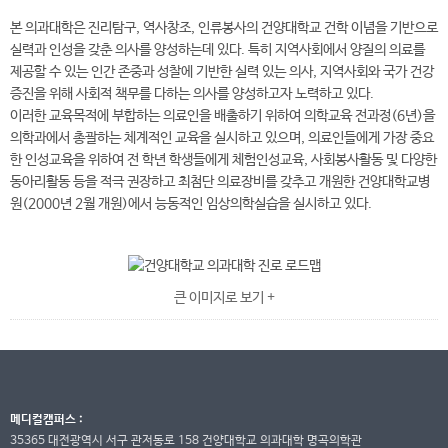
본 의과대학은 진리탐구, 역사창조, 인류봉사의 건양대학교 건학 이념을 기반으로
실력과 인성을 갖춘 의사를 양성하는데 있다. 특히 지역사회에서 양질의 의료를
제공할 수 있는 인간 존중과 성찰에 기반한 실력 있는 의사, 지역사회와 국가 건강
증진을 위해 사회적 책무를 다하는 의사를 양성하고자 노력하고 있다.
이러한 교육목적에 부합하는 의료인을 배출하기 위하여 의학교육 전과정(6년)을
의학과에서 총괄하는 체계적인 교육을 실시하고 있으며, 의료인들에게 가장 중요
한 인성교육을 위하여 전 학년 학생들에게 체험인성교육, 사회봉사활동 및 다양한
동아리활동 등을 적극 권장하고 최첨단 의료장비를 갖추고 개원한 건양대학교병
원(2000년 2월 개원)에서 능동적인 임상의학실습을 실시하고 있다.
교
큰 이미지로 보기 +
육
과
정
의
메디컬캠퍼스 :
학
35365 대전광역시 서구 관저동로 158 건양대학교 의과대학 명곡의학관