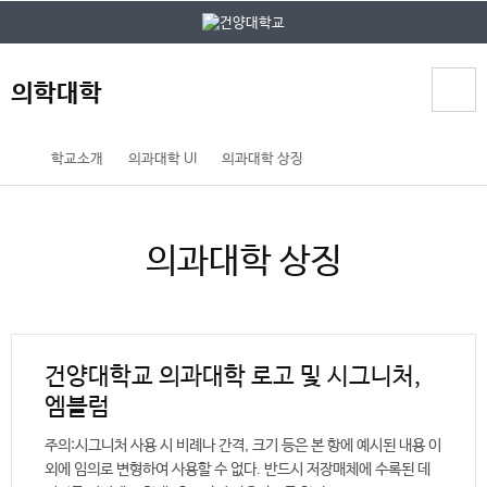
본문 바로가기
대메뉴 바로가기
의학대학
홈
학교소개
의과대학 UI
의과대학 상징
페
이
지
의과대학 상징
메
뉴
경
로
건양대학교 의과대학 로고 및 시그니처,
엠블럼
주의:시그니처 사용 시 비례나 간격, 크기 등은 본 항에 예시된 내용 이
외에 임의로 변형하여 사용할 수 없다. 반드시 저장매체에 수록된 데